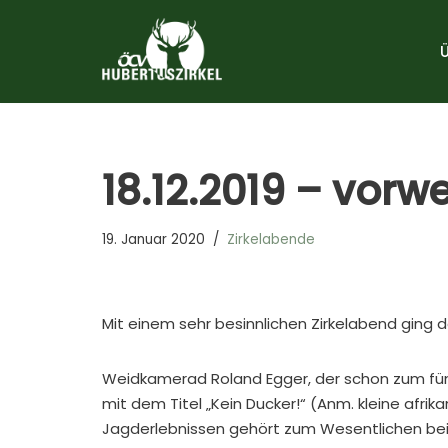
Zum
Inhalt
springen
18.12.2019 – vorw
19. Januar 2020
Zirkelabende
Mit einem sehr besinnlichen Zirkelabend ging da
Weidkamerad Roland Egger, der schon zum fünft
mit dem Titel „Kein Ducker!“ (Anm. kleine afri
Jagderlebnissen gehört zum Wesentlichen bei