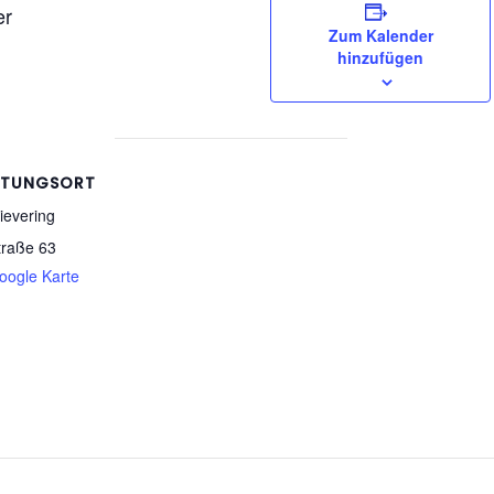
er
Zum Kalender
hinzufügen
LTUNGSORT
ievering
traße 63
oogle Karte